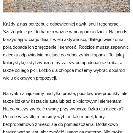
Każdy z nas potrzebuje odpowiedniej dawki snu i regeneracji.
Szczególnie jest to bardzo ważne w przypadku dzieci. Najmłodsi
korzystają w ciągu dnia z wielu aktywności, dlatego wieczorną
porą dopada ich zmęczenie i senność. Rodzice muszą zapewnić
dziecku odpowiednie miejsce do odpoczynku i spania. To, jaką
kolorystykę i styl wybierzemy zależy od upodobań szkraba, a
także od jego płci. Łóżko dla chłopca możemy wybrać spośród
wielu ciekawych propozycji.
Na rynku znajdziemy nie tylko proste, podstawowe produkty, ale
także łóżka w kształcie auta lub też z kolorowymi elementami.
Na co należy zwrócić uwagę przy wyborze łóżka dla dziecka?
Przede wszystkim musimy wybrać taki model, który
bezproblemowo zmieści się do pomieszczenia. Dodatkowo
bardzo ważne jest, aby zwrócić uwagę na materac. Nie może