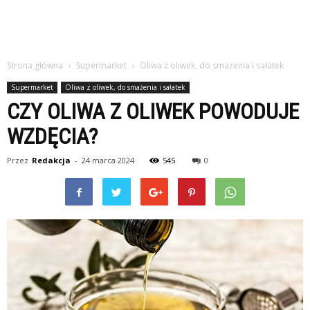
Strona główna
Supermarket
Oliwa z oliwek, do smażenia i sałatek
Supermarket
Oliwa z oliwek, do smażenia i sałatek
CZY OLIWA Z OLIWEK POWODUJE
WZDĘCIA?
Przez
Redakcja
-
24 marca 2024
545
0