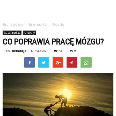
Strona główna
Supermarket
Orzechy
Supermarket
Orzechy
CO POPRAWIA PRACĘ MÓZGU?
Przez
Redakcja
-
10 maja 2024
431
0