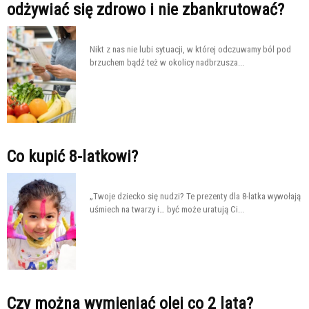
odżywiać się zdrowo i nie zbankrutować?
Nikt z nas nie lubi sytuacji, w której odczuwamy ból pod
brzuchem bądź też w okolicy nadbrzusza...
Co kupić 8-latkowi?
„Twoje dziecko się nudzi? Te prezenty dla 8-latka wywołają
uśmiech na twarzy i… być może uratują Ci...
Czy można wymieniać olej co 2 lata?