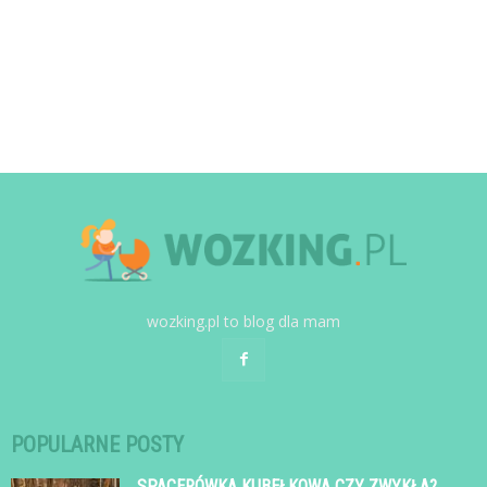
wozking.pl to blog dla mam
POPULARNE POSTY
SPACERÓWKA KUBEŁKOWA CZY ZWYKŁA?